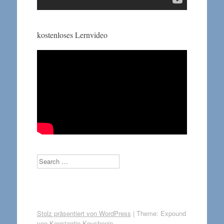
kostenloses Lernvideo
Search
Stolz präsentiert von WordPress
|
Theme: Expound
von
Konstantin Kovshenin