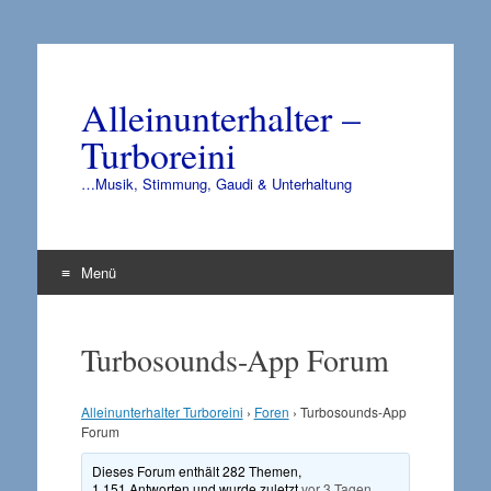
Alleinunterhalter –
Turboreini
…Musik, Stimmung, Gaudi & Unterhaltung
Menü
Zum
Inhalt
Turbosounds-App Forum
springen
Alleinunterhalter Turboreini
›
Foren
›
Turbosounds-App
Forum
Dieses Forum enthält 282 Themen,
1,151 Antworten und wurde zuletzt
vor 3 Tagen,