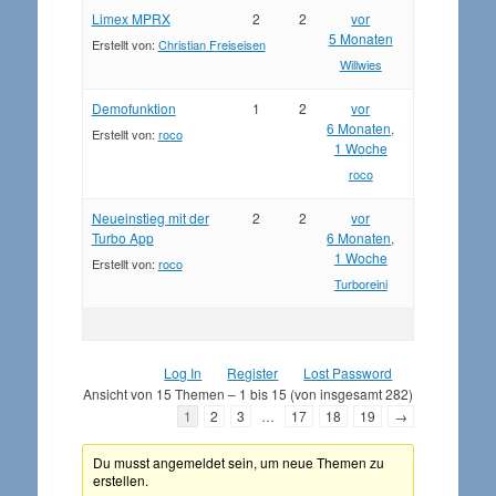
Limex MPRX
2
2
vor
5 Monaten
Erstellt von:
Christian Freiseisen
Willwies
Demofunktion
1
2
vor
6 Monaten,
Erstellt von:
roco
1 Woche
roco
Neueinstieg mit der
2
2
vor
Turbo App
6 Monaten,
1 Woche
Erstellt von:
roco
Turboreini
Log In
Register
Lost Password
Ansicht von 15 Themen – 1 bis 15 (von insgesamt 282)
1
2
3
…
17
18
19
→
Du musst angemeldet sein, um neue Themen zu
erstellen.