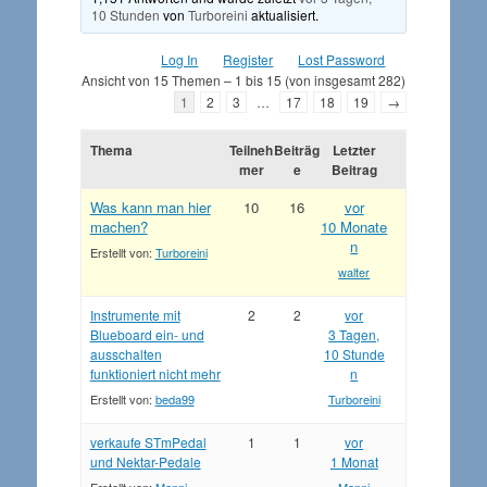
10 Stunden
von
Turboreini
aktualisiert.
Log In
Register
Lost Password
Ansicht von 15 Themen – 1 bis 15 (von insgesamt 282)
1
2
3
…
17
18
19
→
Thema
Teilneh
Beiträg
Letzter
mer
e
Beitrag
Was kann man hier
10
16
vor
machen?
10 Monate
n
Erstellt von:
Turboreini
walter
Instrumente mit
2
2
vor
Blueboard ein- und
3 Tagen,
ausschalten
10 Stunde
funktioniert nicht mehr
n
Erstellt von:
beda99
Turboreini
verkaufe STmPedal
1
1
vor
und Nektar-Pedale
1 Monat