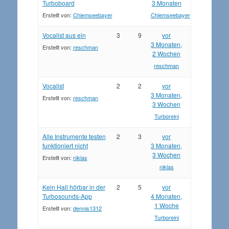
Turboboard
3 Monaten
Erstellt von:
Chiemseebayer
Chiemseebayer
Vocalist aus ein
3
9
vor
3 Monaten,
Erstellt von:
reschman
2 Wochen
reschman
Vocalist
2
2
vor
3 Monaten,
Erstellt von:
reschman
3 Wochen
Turboreini
Alle Instrumente testen
2
3
vor
funktioniert nicht
3 Monaten,
3 Wochen
Erstellt von:
niklas
niklas
Kein Hall hörbar in der
2
5
vor
Turbosounds-App
4 Monaten,
1 Woche
Erstellt von:
dennis1312
Turboreini