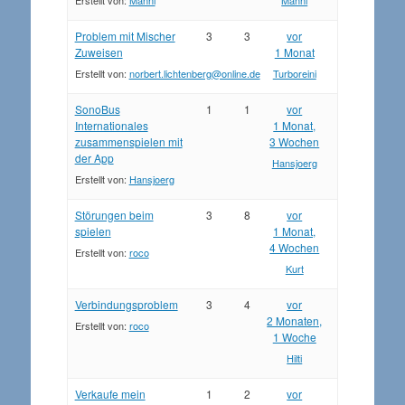
Erstellt von:
Manni
Manni
Problem mit Mischer
3
3
vor
Zuweisen
1 Monat
Erstellt von:
norbert.lichtenberg@online.de
Turboreini
SonoBus
1
1
vor
Internationales
1 Monat,
zusammenspielen mit
3 Wochen
der App
Hansjoerg
Erstellt von:
Hansjoerg
Störungen beim
3
8
vor
spielen
1 Monat,
4 Wochen
Erstellt von:
roco
Kurt
Verbindungsproblem
3
4
vor
2 Monaten,
Erstellt von:
roco
1 Woche
Hilti
Verkaufe mein
1
2
vor