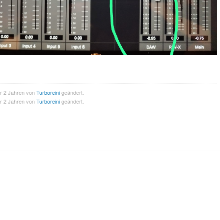
or 2 Jahren von
Turboreini
geändert.
or 2 Jahren von
Turboreini
geändert.