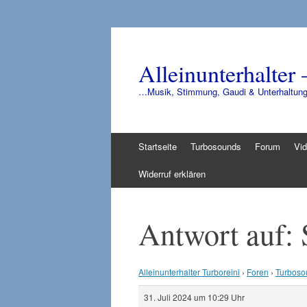
Alleinunterhalter 
…Musik, Stimmung, Gaudi & Unterhaltun
Zum
Startseite
Turbosounds
Forum
Vi
Inhalt
springen
Widerruf erklären
Antwort auf
Alleinunterhalter Turboreini
›
Foren
›
Turboso
31. Juli 2024 um 10:29 Uhr