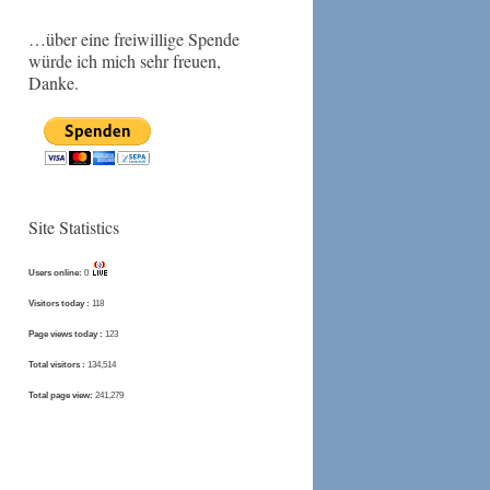
…über eine freiwillige Spende
würde ich mich sehr freuen,
Danke.
Site Statistics
Users online:
0
Visitors today :
118
Page views today :
123
Total visitors :
134,514
Total page view:
241,279