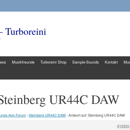
– Turboreini
g
deos
Musikfreunde
Turboreini Shop
Sample-Sounds
Kontakt
Mus
: Steinberg UR44C DAW
unds-App Forum
›
Steinberg UR44C DAW
›
Antwort auf: Steinberg UR44C DAW
#16900