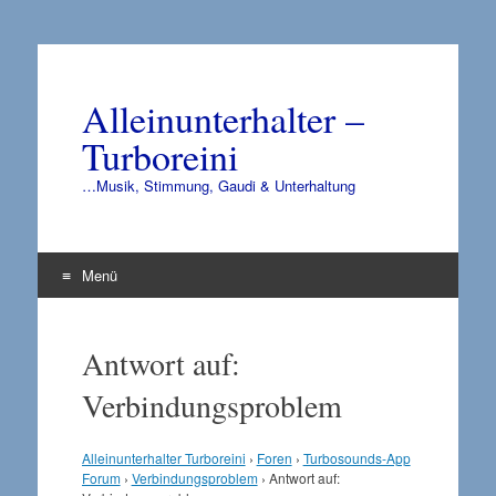
Alleinunterhalter –
Turboreini
…Musik, Stimmung, Gaudi & Unterhaltung
Menü
Zum
Inhalt
Antwort auf:
springen
Verbindungsproblem
Alleinunterhalter Turboreini
›
Foren
›
Turbosounds-App
Forum
›
Verbindungsproblem
›
Antwort auf: