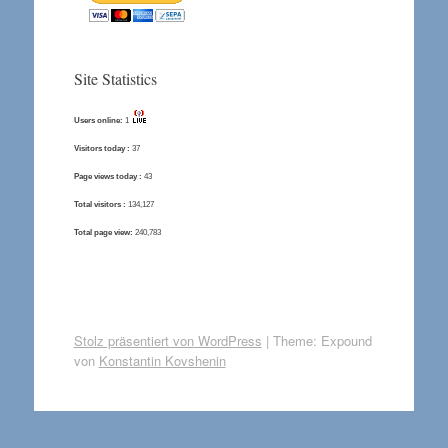
Site Statistics
Users online:
1
Visitors today :
37
Page views today :
43
Total visitors :
134,127
Total page view:
240,783
Stolz präsentiert von WordPress
|
Theme: Expound
von
Konstantin Kovshenin