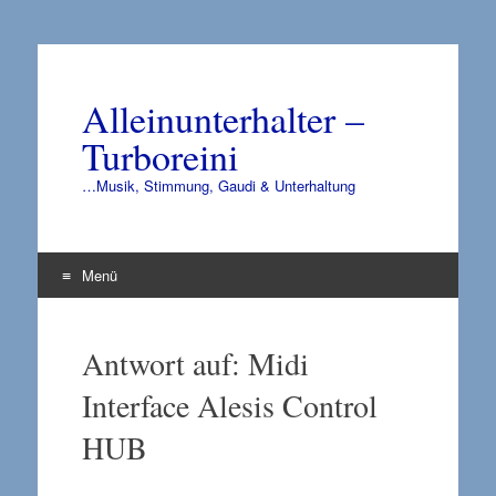
Alleinunterhalter –
Turboreini
…Musik, Stimmung, Gaudi & Unterhaltung
Menü
Zum
Inhalt
Antwort auf: Midi
springen
Interface Alesis Control
HUB