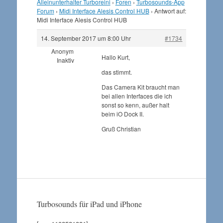
Alleinunterhalter Turboreini
›
Foren
›
Turbosounds-App
Forum
›
Midi Interface Alesis Control HUB
›
Antwort auf:
Midi Interface Alesis Control HUB
14. September 2017 um 8:00 Uhr
#1734
Anonym
Hallo Kurt,
Inaktiv
das stimmt.
Das Camera Kit braucht man
bei allen Interfaces die ich
sonst so kenn, außer halt
beim iO Dock II.
Gruß Christian
Turbosounds für iPad und iPhone