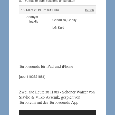
auf: Fußtaster zum Sessions umschalten
15. März 2019 um 8:41 Uhr
#2066
Anonym
Genau so, Chrisy
Inaktiv
LG, Kurt
Turbosounds für iPad und iPhone
[app 1102521881]
Zwei alte Leute zu Haus - Schöner Walzer von
Slavko & Vilko Avsenik, gespielt von
Turboreini mit der Turbosounds-App