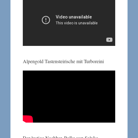
Alpengold Tastensteirische mit Turboreini
Der lustige Nachbar, Polka von Salvko