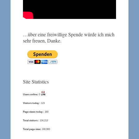
…über eine freiwillige Spende würde ich mich
sehr freuen, Danke.
Site Statistics
Users online:
0
Visitors today :
123
Page views today :
160
Total visitors :
134,213
Total page view:
240,900