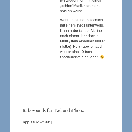
ich wieder mehr mit einem
„echten“Musikinstrument
spielen wollte.
War und bin hauptsächlich
mit einem Tyros unterwegs.
Dann habe ich der Morino
nach einem Jahr doch ein
Midisystem einbauen lassen
(Totter). Nun habe ich auch
wieder eine 10-fach
Steckerleiste hier liegen.
Turbosounds für iPad und iPhone
[app 1102521881]