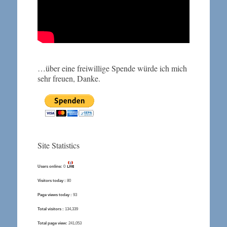
…über eine freiwillige Spende würde ich mich
sehr freuen, Danke.
Site Statistics
Users online:
0
Visitors today :
80
Page views today :
93
Total visitors :
134,339
Total page view:
241,053