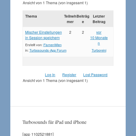
Ansicht von 1 Thema (von insgesamt 1)
Thema
Teilneh
Beiträg
Letzter
mer
e
Beitrag
Mischer Einstellungen
2
2
vor
in Session speichern
10 Monate
n
Erstellt von:
FismenWien
in:
Turbosounds-App Forum
Turboreini
Log In
Register
Lost Password
Ansicht von 1 Thema (von insgesamt 1)
Turbosounds für iPad und iPhone
[app 1102521881]