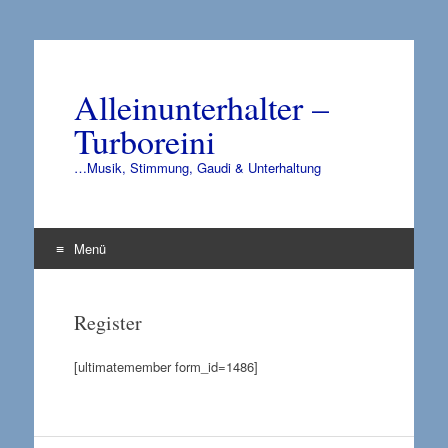
Alleinunterhalter –
Turboreini
…Musik, Stimmung, Gaudi & Unterhaltung
Menü
Zum
Inhalt
Register
springen
[ultimatemember form_id=1486]