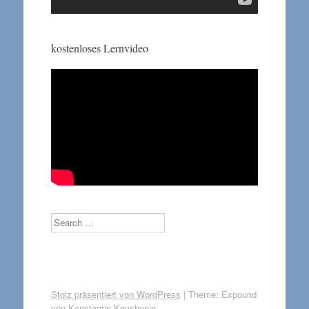
kostenloses Lernvideo
Search
Stolz präsentiert von WordPress
|
Theme: Expound
von
Konstantin Kovshenin