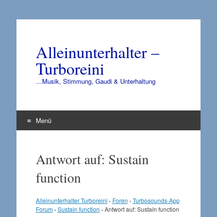
Alleinunterhalter –
Turboreini
…Musik, Stimmung, Gaudi & Unterhaltung
Menü
Zum
Inhalt
Antwort auf: Sustain
springen
function
Alleinunterhalter Turboreini
›
Foren
›
Turbosounds-App
Forum
›
Sustain function
›
Antwort auf: Sustain function