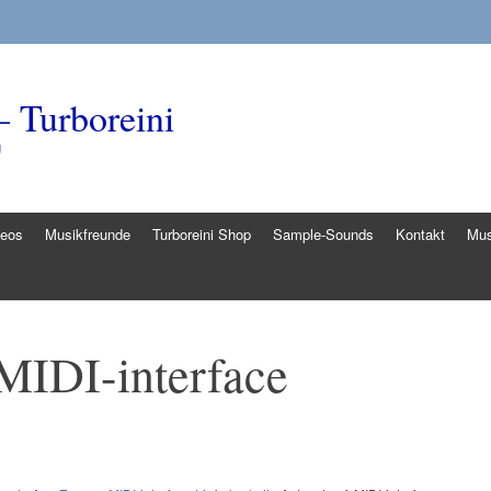
– Turboreini
g
deos
Musikfreunde
Turboreini Shop
Sample-Sounds
Kontakt
Mus
MIDI-interface