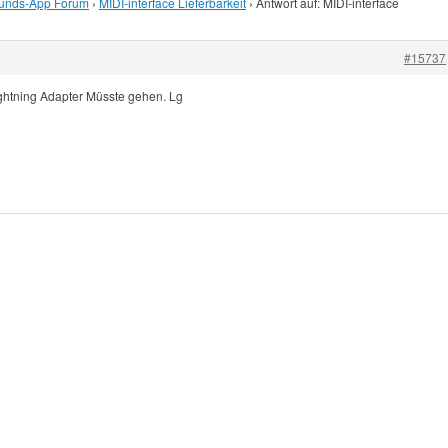
unds-App Forum
›
MIDI-interface Lieferbarkeit
›
Antwort auf: MIDI-interface
#15737
lightning Adapter Müsste gehen. Lg