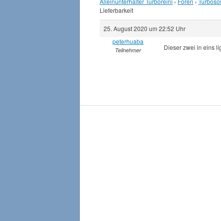
Alleinunterhalter Turboreini
›
Foren
›
Turboso
Lieferbarkeit
25. August 2020 um 22:52 Uhr
peterhuaba
Dieser zwei in eins 
Teilnehmer