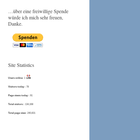
…über eine freiwillige Spende
würde ich mich sehr freuen,
Danke.
Site Statistics
Users online:
1
Visitors today :
78
Page views today :
91
Total visitors :
134,168
Total page view:
240,831