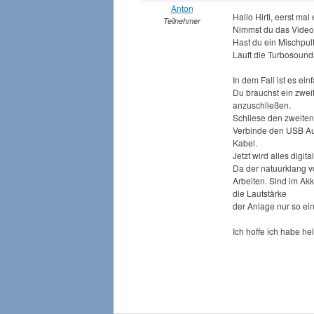
Anton
Hallo Hirti, eerst mal
Teilnehmer
Nimmst du das Video
Hast du ein Mischpu
Lauft die Turbosound
In dem Fall ist es ein
Du brauchst ein zwei
anzuschließen.
Schliese den zweite
Verbinde den USB Au
Kabel.
Jetzt wird alles digi
Da der natuurklang v
Arbeiten. Sind im Ak
die Lautstärke
der Anlage nur so ei
Ich hoffe ich habe h