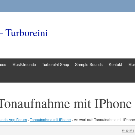
– Turboreini
g
deos
Musikfreunde
Turboreini Shop
Sample-Sounds
Kontakt
Mus
 Tonaufnahme mit IPhone
unds-App Forum
›
Tonaufnahme mit IPhone
›
Antwort auf: Tonaufnahme mit IPhone
#16151