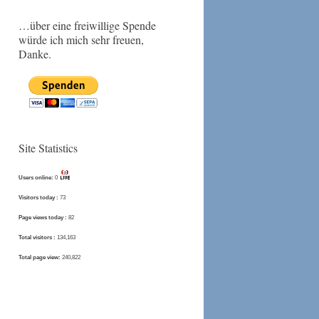
…über eine freiwillige Spende
würde ich mich sehr freuen,
Danke.
Site Statistics
Users online:
0
Visitors today :
73
Page views today :
82
Total visitors :
134,163
Total page view:
240,822