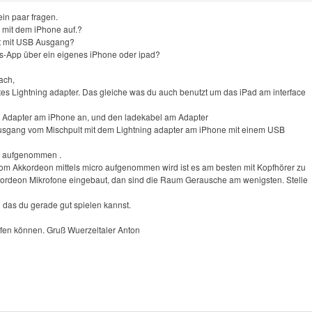
 ein paar fragen.
 mit dem iPhone auf.?
lt mit USB Ausgang?
s-App über ein eigenes iPhone oder ipad?
fach,
tes Lightning adapter. Das gleiche was du auch benutzt um das iPad am interface
n Adapter am iPhone an, und den ladekabel am Adapter
sgang vom Mischpult mit dem Lightning adapter am iPhone mit einem USB
tal aufgenommen .
om Akkordeon mittels micro aufgenommen wird ist es am besten mit Kopfhörer zu
kordeon Mikrofone eingebaut, dan sind die Raum Gerausche am wenigsten. Stelle
n das du gerade gut spielen kannst.
elfen können. Gruß Wuerzeltaler Anton