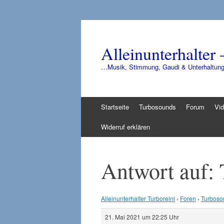
Alleinunterhalter 
…Musik, Stimmung, Gaudi & Unterhaltun
Zum
Startseite
Turbosounds
Forum
Vi
Inhalt
springen
Widerruf erklären
Antwort auf:
Alleinunterhalter Turboreini
›
Foren
›
Turboso
21. Mai 2021 um 22:25 Uhr