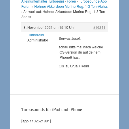
Alleinunterhalter Turboreini
›
Foren
›
Turbosounds-App
Forum
›
Hohner Akkordeon Morino Reg. 1-3 Ton-Abriss
›
Antwort auf: Hohner Akkordeon Morino Reg. 1-3 Ton-
Abriss
8. November 2021 um 15:10 Uhr
#16241
Turboreini
Serwas Josef,
Administrator
schau bitte mal nach welche
iOS-Version du auf deinem
iPhone6 hast.
Ois isi, Gruaß Reini
Turbosounds für iPad und iPhone
[app 1102521881]