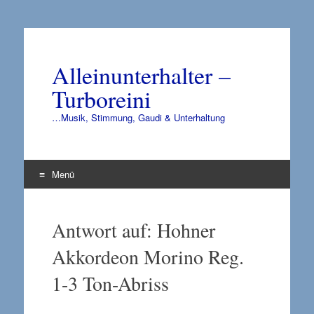
Alleinunterhalter –
Turboreini
…Musik, Stimmung, Gaudi & Unterhaltung
Menü
Zum
Inhalt
Antwort auf: Hohner
springen
Akkordeon Morino Reg.
1-3 Ton-Abriss