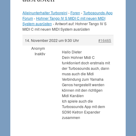
Alleinunterhalter Turboreini
›
Foren
›
Turbosounds-App
Forum
›
Hohner Tango IV S MIDI C mit neuen MIDI
System ausrüsten
›
Antwort auf: Hohner Tango IV S
MIDI C mit neuen MIDI System ausrüsten
14. November 2022 um 9:30 Uhr
#16465
Anonym
Hallo Dieter
Inaktiv
Dein Hohner Midi C
funktioniert doch erstmals mit
der Turbosounds auch, dann
muss auch die Midi
Verbindung zum Yamaha
Genos hergestellt werden
können mit den richtigen
Midi Kanälen
Ich spiele auch die
Turbosounds App mit dem
SD90 Ketron Expander
zusammen