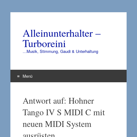
Alleinunterhalter –
Turboreini
…Musik, Stimmung, Gaudi & Unterhaltung
Menü
Zum
Inhalt
Antwort auf: Hohner
springen
Tango IV S MIDI C mit
neuen MIDI System
ausrüsten