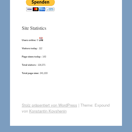
Site Statistics
Users online:
0
Visitors today :
112
Page views today :
143
Total visitors :
134,371
Total page view:
241,103
Stolz präsentiert von WordPress
|
Theme: Expound
von
Konstantin Kovshenin