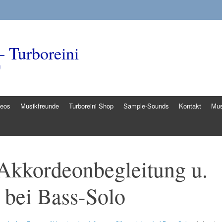
– Turboreini
g
deos
Musikfreunde
Turboreini Shop
Sample-Sounds
Kontakt
Mus
 Akkordeonbegleitung u.
r bei Bass-Solo