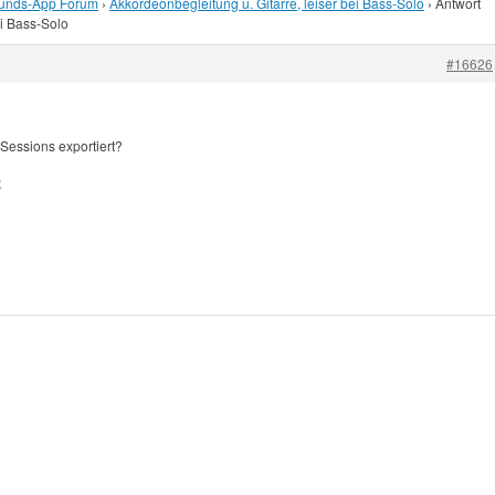
unds-App Forum
›
Akkordeonbegleitung u. Gitarre, leiser bei Bass-Solo
›
Antwort
ei Bass-Solo
#16626
 Sessions exportiert?
️