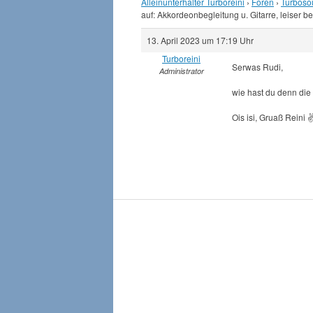
Alleinunterhalter Turboreini
›
Foren
›
Turboso
auf: Akkordeonbegleitung u. Gitarre, leiser b
13. April 2023 um 17:19 Uhr
Turboreini
Serwas Rudi,
Administrator
wie hast du denn die
Ois isi, Gruaß Reini ✌