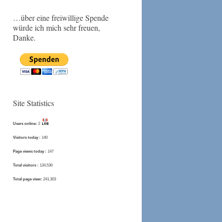
…über eine freiwillige Spende
würde ich mich sehr freuen,
Danke.
Site Statistics
Users online:
2
Visitors today :
140
Page views today :
147
Total visitors :
134,536
Total page view:
241,303