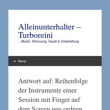
Alleinunterhalter –
Turboreini
…Musik, Stimmung, Gaudi & Unterhaltung
Menü
Zum
Inhalt
Antwort auf: Reihenfolge
springen
der Instrumente einer
Session mit Finger auf
dem Screen neu ordnen