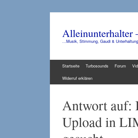
Alleinunterhalter 
…Musik, Stimmung, Gaudi & Unterhaltun
Zum
Startseite
Turbosounds
Forum
Vi
Inhalt
springen
Widerruf erklären
Antwort auf:
Upload in LI