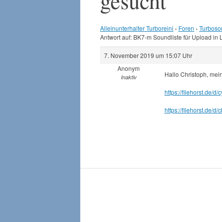
gesucht
Alleinunterhalter Turboreini
›
Foren
›
Turboso
Antwort auf: BK7-m Soundliste für Upload in
7. November 2019 um 15:07 Uhr
Anonym
Hallo Christoph, mei
Inaktiv
https://filehorst.de/d
https://filehorst.de/d