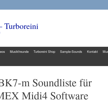
– Turboreini
g
deos
Musikfreunde
Turboreini Shop
Sample-Sounds
Kontakt
Mus
 BK7-m Soundliste für
MEX Midi4 Software