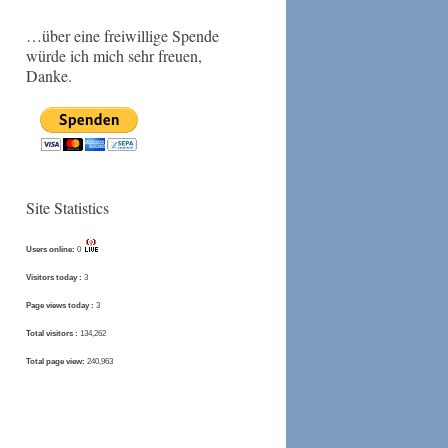
…über eine freiwillige Spende
würde ich mich sehr freuen,
Danke.
Site Statistics
Users online:
0
Visitors today :
3
Page views today :
3
Total visitors :
134,262
Total page view:
240,963