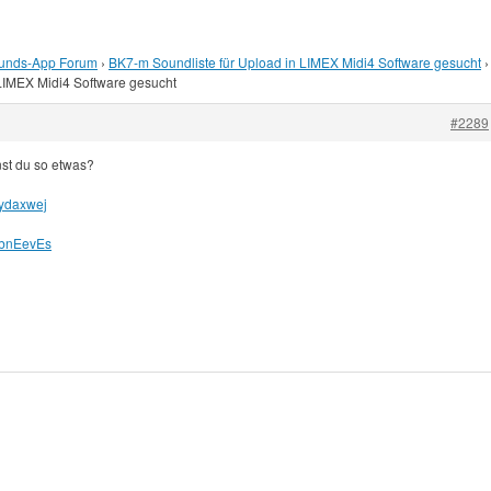
unds-App Forum
›
BK7-m Soundliste für Upload in LIMEX Midi4 Software gesucht
›
 LIMEX Midi4 Software gesucht
#2289
nst du so etwas?
/cydaxwej
/cbnEevEs