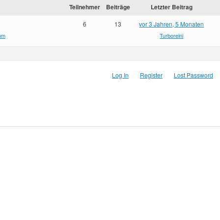
Teilnehmer
Beiträge
Letzter Beitrag
6
13
vor 3 Jahren, 5 Monaten
um
Turboreini
Log In
Register
Lost Password