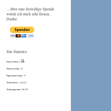
…über eine freiwillige Spende
würde ich mich sehr freuen,
Danke.
Site Statistics
Users online:
0
Visitors today :
51
Page views today :
57
Total visitors :
134,141
Total page view:
240,797