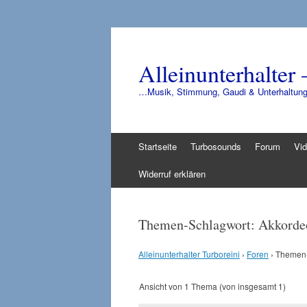
Alleinunterhalter 
…Musik, Stimmung, Gaudi & Unterhaltun
Zum
Startseite
Turbosounds
Forum
Vi
Inhalt
springen
Widerruf erklären
Themen-Schlagwort: Akkorde
Alleinunterhalter Turboreini
›
Foren
›
Themen-
Ansicht von 1 Thema (von insgesamt 1)