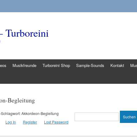
– Turboreini
g
deos
Musikfreunde
Turboreini Shop
Sample-Sounds
Kontakt
Mus
on-Begleitung
Schlagwort: Akkordeon-Begleitung
Log In
Register
Lost Password