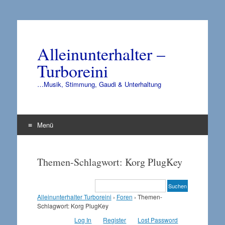
Alleinunterhalter –
Turboreini
…Musik, Stimmung, Gaudi & Unterhaltung
Menü
Zum
Inhalt
Themen-Schlagwort: Korg PlugKey
springen
Alleinunterhalter Turboreini
›
Foren
›
Themen-
Schlagwort: Korg PlugKey
Log In
Register
Lost Password