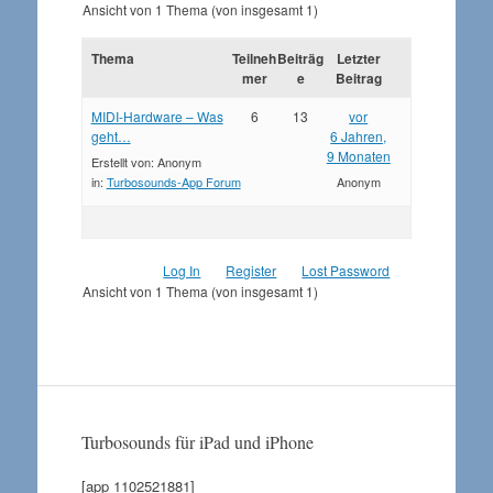
Ansicht von 1 Thema (von insgesamt 1)
Thema
Teilneh
Beiträg
Letzter
mer
e
Beitrag
MIDI-Hardware – Was
6
13
vor
geht…
6 Jahren,
9 Monaten
Erstellt von:
Anonym
in:
Turbosounds-App Forum
Anonym
Log In
Register
Lost Password
Ansicht von 1 Thema (von insgesamt 1)
Turbosounds für iPad und iPhone
[app 1102521881]