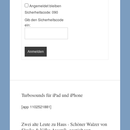
Angemeldet bleiben
Sicherheitscode:
090
Gib den Sicherheitscode
ein:
Anmelden
Turbosounds für iPad und iPhone
[app 1102521881]
Zwei alte Leute zu Haus - Schöner Walzer von
Slavko & Vilko Avsenik, gespielt von