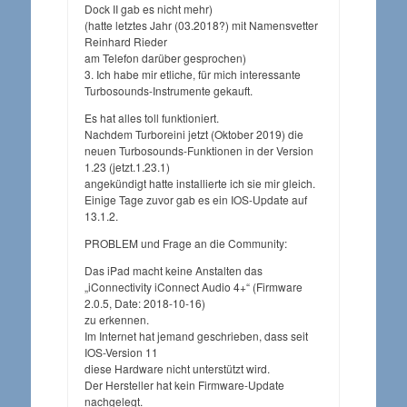
Dock II gab es nicht mehr)
(hatte letztes Jahr (03.2018?) mit Namensvetter
Reinhard Rieder
am Telefon darüber gesprochen)
3. Ich habe mir etliche, für mich interessante
Turbosounds-Instrumente gekauft.
Es hat alles toll funktioniert.
Nachdem Turboreini jetzt (Oktober 2019) die
neuen Turbosounds-Funktionen in der Version
1.23 (jetzt.1.23.1)
angekündigt hatte installierte ich sie mir gleich.
Einige Tage zuvor gab es ein IOS-Update auf
13.1.2.
PROBLEM und Frage an die Community:
Das iPad macht keine Anstalten das
„iConnectivity iConnect Audio 4+“ (Firmware
2.0.5, Date: 2018-10-16)
zu erkennen.
Im Internet hat jemand geschrieben, dass seit
IOS-Version 11
diese Hardware nicht unterstützt wird.
Der Hersteller hat kein Firmware-Update
nachgelegt.