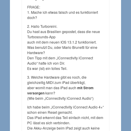
FRAGE:
1. Mache ich etwas falsch und es funktioniert
doch?
2. Hallo Turboreini.
Du hast aus Brasilien gepostet, dass die neue
Turbosounds-App
auch mit dem neuen IOS 13.1.2 funktioniert.
Was benutzt Du, oder Mario Brunetti für eine
Hardware?
Den Tipp mit dem „iConnectivity iConnect
Audio“ hatte ich von Dir.
Es war (ist) ein tolles Teil.
3. Welche Hardware gibt es noch, die
gleichzeitig MIDI zum iPad überträgt,
aber womit man das iPad auch
mit Strom
versorgen
kann?
(Wie beim „iConnectivity iConnect Audio“)
Ich habe beim „iConnectivity iConnect Audio 4+“
schon einen Reset gemacht.
Das iPad erkennt das Teil einfach nicht, mit dem
PC lässt es sich verbinden.
Die Akku-Anzeige beim iPad zeigt auch keine