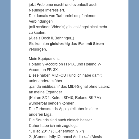
jetzt Probleme macht und eventuell auch
Neulinge interessiert.
Die damals von Turboreini empfohlenen
Verbindungen
(mit schönen Video’s) gibt es längst nicht mehr
zu kaufen.
(Alesis Dock II, Behringer..)
Sie konnten
gleichzeitig
das iPad
mit Strom
versorgen.
Mein Equipement:
Roland V-Accordion FR-1X, und Roland V-
Accordion FR-3X.
Diese haben MIDI-OUT und ich habe damit
unter anderem über
„panda midibeam“ das MIDI-Signal ohne Latenz
an meine Expander
(Ketron SD4, Ketron SD40, Roland BK-7M)
wunderbar senden können.
Die Turbosounds-App spielt aber in einer
anderen Liga.
Die Sounds sind auch einfach besser.
Daher habe ich mir zugelegt:
1. iPad 2017 (5.Generation, 9,7″)
2. „iConnectivity iConnect Audio 4+“ (Alesis