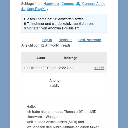
Schlagwörter:
Hardware
,
iConnectivity iConnect Audio
4+
,
Korg PlugKey
Dieses Thema hat 12 Antworten sowie
6 Teilnehmer und wurde zuletzt
vor 6 Jahren,
9 Monaten
von
Anonym
aktualisiert.
Log In
Register
Lost Password
Ansicht von 12 Antwort-Threads
Autor
Beiträge
10. Oktober 2019 um 12:22 Uhr
#2175
Anonym
Inaktiv
Hallo,
ich habe hier ein neues Thema eröffnet, „MIDI-
Hardware – Was geht…“,
weil mir das Anschliessen (MIDI) und
Weiterleiten des Audio-Signals an einen Mixer