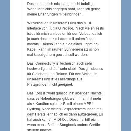
Deshalb hab ich mich lange nicht beteiligt.
Wenn ihr nichts dagegen habt, kann ich gerne
meine Erfahrungen mit einbringen.
Wir verbauen in unserem Funk das MIDI-
Interface von IK (iRIG Pro i/o). Nach vielen Tests
ist es für mich am besten für den Verbau, da ich
ja auch das direkte Laden mit unterstützen
möchte. Ebenso kann ein defektes Lightning-
Kabel (kann im rauhen Bühneneinsatz schon
mal kaput gehen) gewechselt werden.
Das iConnectivity ist technisch auch sehr
hochwertig und läuft sehr stabil. Das gilt ebenso
für Steinberg und Roland. Für den Verbau in
unserem Funk ist es allerdings aus
Platzgründen nicht geeignet.
Das Korg ist wohl günstig, hat aber den Nachteil
dass es Notenhänger gibt, wenn man mit mehr
als 4 Kanälen spielt (z.B. mit einem MPR4
System). Nach vielen Gesprächsversuchen mit
dem Hersteller hab ich es dann aufgegeben. Es
hat auch keinen MIDI-Out. Dieser ist hilfreich,
wenn man z.B. über Songbook andere Geräte
steuern möchte.