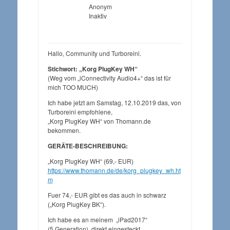
Anonym
Inaktiv
Hallo, Community und Turboreini.
Stichwort: „Korg PlugKey WH“
(Weg vom „iConnectivity Audio4+“ das ist für
mich TOO MUCH)
Ich habe jetzt am Samstag, 12.10.2019 das, von
Turboreini empfohlene,
„Korg PlugKey WH“ von Thomann.de
bekommen.
GERÄTE-BESCHREIBUNG:
„Korg PlugKey WH“ (69,- EUR)
https://www.thomann.de/de/korg_plugkey_wh.ht
m
Fuer 74,- EUR gibt es das auch in schwarz
(„Korg PlugKey BK“).
Ich habe es an meinem „iPad2017“
(5.Generation) direkt eingesteckt.