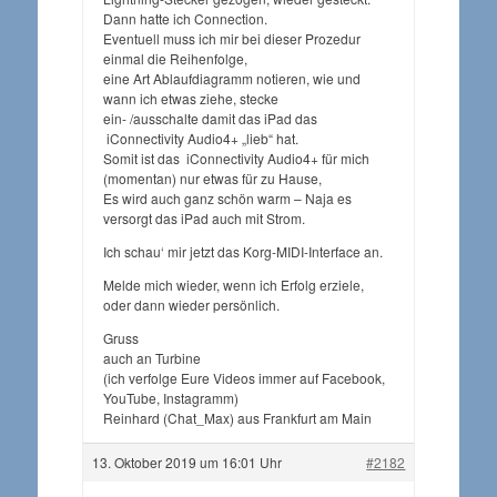
Dann hatte ich Connection.
Eventuell muss ich mir bei dieser Prozedur
einmal die Reihenfolge,
eine Art Ablaufdiagramm notieren, wie und
wann ich etwas ziehe, stecke
ein- /ausschalte damit das iPad das
iConnectivity Audio4+ „lieb“ hat.
Somit ist das iConnectivity Audio4+ für mich
(momentan) nur etwas für zu Hause,
Es wird auch ganz schön warm – Naja es
versorgt das iPad auch mit Strom.
Ich schau‘ mir jetzt das Korg-MIDI-Interface an.
Melde mich wieder, wenn ich Erfolg erziele,
oder dann wieder persönlich.
Gruss
auch an Turbine
(ich verfolge Eure Videos immer auf Facebook,
YouTube, Instagramm)
Reinhard (Chat_Max) aus Frankfurt am Main
13. Oktober 2019 um 16:01 Uhr
#2182