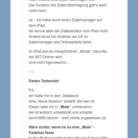
Die Funktion der Datenübertragung gibt’s wohl
nicht mehr.
Ja – Ich habe auch einen Dateimanager auf
dem iPad.
Ich kenne aber die Dateistruktur vom iPad nicht.
Anders ist es bei Android, wo ich im
Dateimanager alle Ordnerpfade sehe.
Im iPad soll ein HauptOrdner: „Musik“, darunter
die SET-Ordner sein.
Und nicht irgendwohin…
—–
Danke Turboreini.
P.S.
Ich habe mir in den „Sessions“
eine „Neue Session“ erstellt, die leer ist.
Diese habe ich in
„Mute“
umbenannt,
die ist wirklich unbestückt und schaltet
somit MIDI stumm – weil nichts zugewiesen ist.
Wäre schön, wenn es so eine „Mute“-
Funktion-Taste