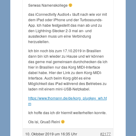
Serwas Namenskollege
das iConnectivity Audio4+ läuft nach wie vor mit
dem iPad oder iPhone und der Turbosounds-
App. Ich habe festgestellt das man ab und zu
den Lightning-Stecker 2-3 mal an- und
ausstecken muss um eine Verbindung
herzustellen.
Ich bin noch bis zum 17.10.2019 in Brasilien
dann bin ich wieder zu Hause und wir können
das gerne mal gemeinsam durchchecken da ich
hier in Brasilien nur das Korg MIDI-Interface
dabei habe. Hier der Link zu dem Korg-MIDI-
Interface. Auch beim Korg gibt es eine
Möglichkeit das iPad während des Betriebes zu
laden mit einem mini-USB-Netzkabel.
https://www.thomann.de/de/korg_plugkey_wh.ht
m
Ich hoffe das ich dir hiermit weiterhelfen konnte.
Ois isi, Gruaß Reini
10. Oktober 2019 um 16:35 Uhr
#2177