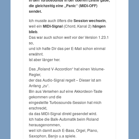
in den Turbosounds in der oberen Leiste gäbe,
die gleichzeitig eine „Panic“ (MIDI-OFF)
sendet.
Ich musste auch öfters die
Session wechseln
,
weil ein
MIDI-Signal
(Chord, Kanal 2)
hängen
blieb
.
Das war auch schon weit vor der Version 1.23.1
so,
und ich hatte Dir das per E-Mail schon einmal
erwähnt.
Ist aber länger her.
Das „Roland V-Accordion“ hat einen Volume-
Regler,
der das Audio-Signal regelt – Dieser ist am
Anfang „zu“.
Bin aus Versehen auf eine Akkordeon-Taste
gekommen und die
eingestellte Turbosounds-Session hat mich
erschreckt,
da das MIDI-Signal direkt gesendet wird.
Ich habe die Balk-Automatik beim Roland
herausgenommen,
weil ich damit auch E-Bass, Orgel, Piano,
Saxophon, Banjo u.a spiele.