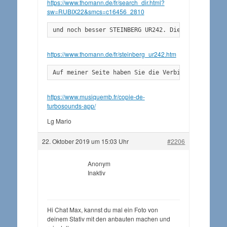
https://www.thomann.de/fr/search_dir.html?
sw=RUBIX22&smcs=c16456_2810
und noch besser STEINBERG UR242. Die Stromversorg
https://www.thomann.de/fr/steinberg_ur242.htm
Auf meiner Seite haben Sie die Verbindungen
https://www.musiquemb.fr/copie-de-
turbosounds-app/
Lg Mario
22. Oktober 2019 um 15:03 Uhr
#2206
Anonym
Inaktiv
Hi Chat Max, kannst du mal ein Foto von
deinem Stativ mit den anbauten machen und