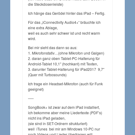
die Steckdosenleiste)
Ich hänge das Gerödel hinter das iPad – Fertig.
Für das „iConnectivity Audio4+“ bräuchte ich
eine extra Ablage,
weil es auch sehr schwer ist und recht warm
wird.
Bei mir sieht das dann so aus:
1. Mikrofonstativ…(ohne Mikrofon und Galgen)
2. daran ganz oben Tablet-PC-Halterung für
Android-Tablet 10,1″ (hochkant) mit Texten,
3. darunter Tablet-Halterung für iPad2017 9,7″
(Quer mit Turbosounds)
Ich trage ein Headset-Mikrofon (auch für Funk
geeignet)
—–
SongBook+ ist zwar auf dem iPad installiert,
ich bekomme aber meine Liedertexte (PDF’s)
nicht ins iPad geladen,
(sie sind in SET-Ordnern strukturiert)
weil iTunes bei mir am Windows 10-PC nur
noch Videos und Lieder übertragen will.