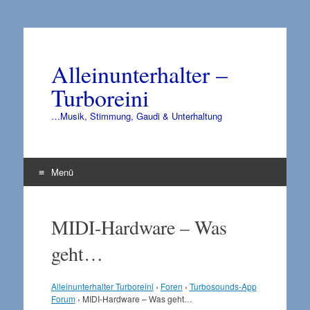
Alleinunterhalter –
Turboreini
…Musik, Stimmung, Gaudi & Unterhaltung
Menü
Zum
Inhalt
MIDI-Hardware – Was
springen
geht…
Alleinunterhalter Turboreini
›
Foren
›
Turbosounds-App
Forum
›
MIDI-Hardware – Was geht…