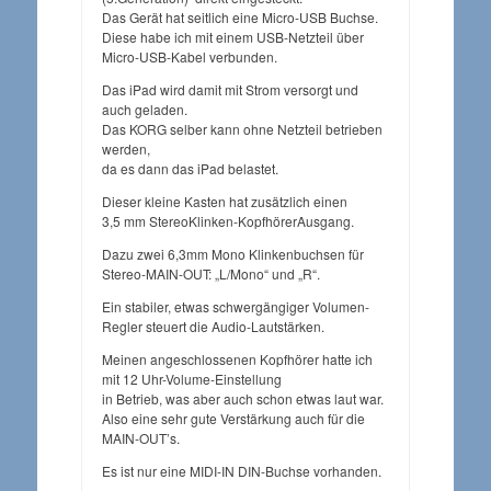
Das Gerät hat seitlich eine Micro-USB Buchse.
Diese habe ich mit einem USB-Netzteil über
Micro-USB-Kabel verbunden.
Das iPad wird damit mit Strom versorgt und
auch geladen.
Das KORG selber kann ohne Netzteil betrieben
werden,
da es dann das iPad belastet.
Dieser kleine Kasten hat zusätzlich einen
3,5 mm StereoKlinken-KopfhörerAusgang.
Dazu zwei 6,3mm Mono Klinkenbuchsen für
Stereo-MAIN-OUT: „L/Mono“ und „R“.
Ein stabiler, etwas schwergängiger Volumen-
Regler steuert die Audio-Lautstärken.
Meinen angeschlossenen Kopfhörer hatte ich
mit 12 Uhr-Volume-Einstellung
in Betrieb, was aber auch schon etwas laut war.
Also eine sehr gute Verstärkung auch für die
MAIN-OUT’s.
Es ist nur eine MIDI-IN DIN-Buchse vorhanden.