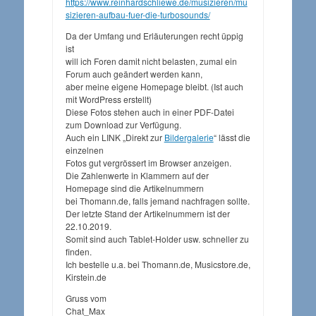
https://www.reinhardschliewe.de/musizieren/mu
sizieren-aufbau-fuer-die-turbosounds/
Da der Umfang und Erläuterungen recht üppig
ist
will ich Foren damit nicht belasten, zumal ein
Forum auch geändert werden kann,
aber meine eigene Homepage bleibt. (Ist auch
mit WordPress erstellt)
Diese Fotos stehen auch in einer PDF-Datei
zum Download zur Verfügung.
Auch ein LINK „Direkt zur
Bildergalerie
“ lässt die
einzelnen
Fotos gut vergrössert im Browser anzeigen.
Die Zahlenwerte in Klammern auf der
Homepage sind die Artikelnummern
bei Thomann.de, falls jemand nachfragen sollte.
Der letzte Stand der Artikelnummern ist der
22.10.2019.
Somit sind auch Tablet-Holder usw. schneller zu
finden.
Ich bestelle u.a. bei Thomann.de, Musicstore.de,
Kirstein.de
Gruss vom
Chat_Max