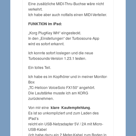
Eine zusätzliche MIDI-Thru-Buchse wäre nicht
verkehrt.
Ich habe aber auch notfalls einen MIDI-Verteiler.
FUNKTION im iPad:
„Korg PlugKey WH“ eingesteckt.
In den „Einstellungen“ der Turbosouns-App
wird es sofort erkannt.
Ich konnte sofort loslegen und die neue
Turbosounds-Version 1.23.1 testen.
Ein tolles Teil.
Ich habe es im Kopfhörer und in meiner Monitor-
Box
„TC-Helicon VoiceSolo FX150“ angehört.
Die Lautstärke musste ich am KORG
zurücknehmen.
Von mir eine
klare Kaufempfehlung
.
Es ist so unkompliziert und zum Laden des
iPad’s
reicht ein USB-Netzadapter 5V / 2A mit Micro-
USB-Kabel
(ich habe dazu ein 2 Meter-Kabel zum Boden in