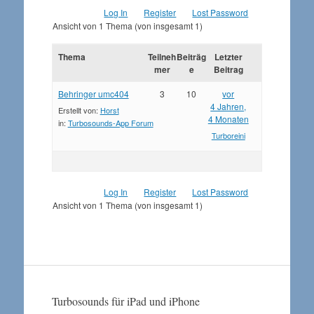
Log In
Register
Lost Password
Ansicht von 1 Thema (von insgesamt 1)
Thema
Teilneh
Beiträg
Letzter
mer
e
Beitrag
Behringer umc404
3
10
vor
4 Jahren,
Erstellt von:
Horst
4 Monaten
in:
Turbosounds-App Forum
Turboreini
Log In
Register
Lost Password
Ansicht von 1 Thema (von insgesamt 1)
Turbosounds für iPad und iPhone