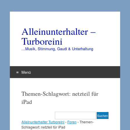
Alleinunterhalter –
Turboreini
…Musik, Stimmung, Gaudi & Unterhaltung
Menü
Zum
Inhalt
Themen-Schlagwort: netzteil für
springen
iPad
Alleinunterhalter Turboreini
›
Foren
›
Themen-
Schlagwort: netzteil für iPad