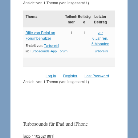
Ansicht von 1 Thema (von insgesamt 1)
Thema
Teilneh
Beiträg
Letzter
mer
e
Beitrag
Bitte von Reini an
1
1
vor
Forumbenutzer
6 Jahren,
5 Monaten
Erstellt von:
Turboreini
in:
Turbosounds-App Forum
Turboreini
Log In
Register
Lost Password
Ansicht von 1 Thema (von insgesamt 1)
Turbosounds für iPad und iPhone
[app 1102521881]