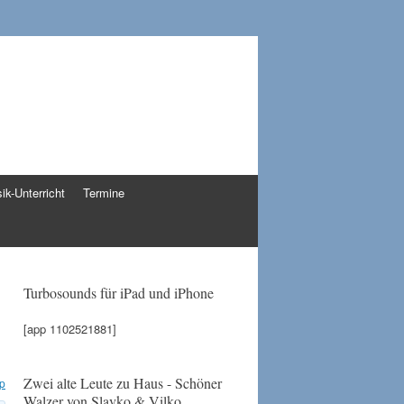
ik-Unterricht
Termine
Turbosounds für iPad und iPhone
[app 1102521881]
Zwei alte Leute zu Haus - Schöner
pp
Walzer von Slavko & Vilko