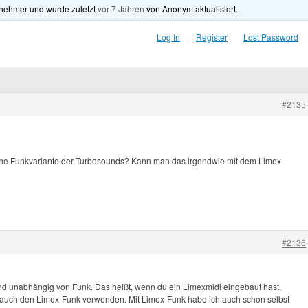
lnehmer und wurde zuletzt
vor 7 Jahren
von
Anonym
aktualisiert.
Log In
Register
Lost Password
#2135
 eine Funkvariante der Turbosounds? Kann man das irgendwie mit dem Limex-
#2136
nd unabhängig von Funk. Das heißt, wenn du ein Limexmidi eingebaut hast,
h auch den Limex-Funk verwenden. Mit Limex-Funk habe ich auch schon selbst