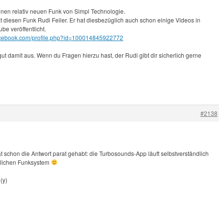
inen relativ neuen Funk von Simpl Technologie.
 diesen Funk Rudi Feiler. Er hat diesbezüglich auch schon einige Videos in
e veröffentlicht.
acebook.com/profile.php?id=100014845922772
gut damit aus. Wenn du Fragen hierzu hast, der Rudi gibt dir sicherlich gerne
#2138
t schon die Antwort parat gehabt: die Turbosounds-App läuft selbstverständlich
lichen Funksystem
(y)