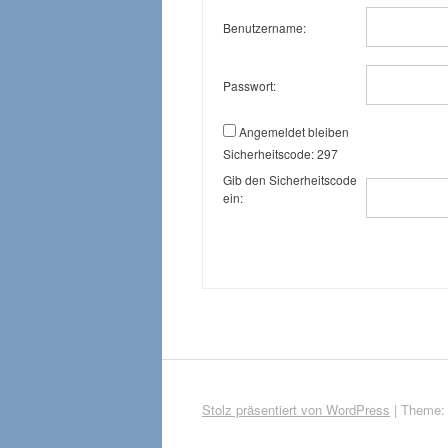
Benutzername:
Passwort:
Angemeldet bleiben
Sicherheitscode:
297
Gib den Sicherheitscode
ein:
Stolz präsentiert von WordPress
|
Theme: