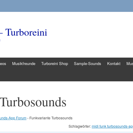
– Turboreini
g
deos
Musikfreunde
Turboreini Shop
Sample-Sounds
Kontakt
Mus
 Turbosounds
unds-App Forum
›
Funkvariante Turbosounds
Schlagwörter:
midi funk turbosounds-a