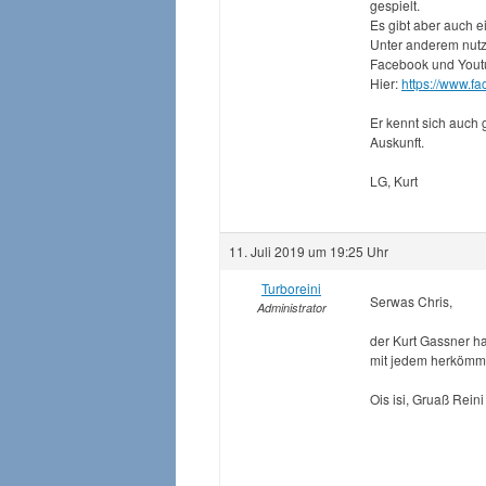
gespielt.
Es gibt aber auch e
Unter anderem nutzt
Facebook und Youtub
Hier:
https://www.f
Er kennt sich auch 
Auskunft.
LG, Kurt
11. Juli 2019 um 19:25 Uhr
Turboreini
Serwas Chris,
Administrator
der Kurt Gassner ha
mit jedem herkömm
Ois isi, Gruaß Reini 