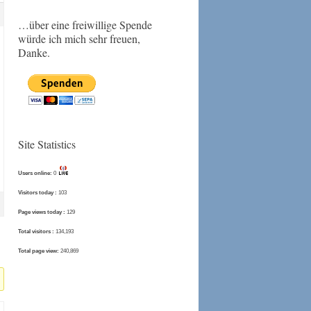
…über eine freiwillige Spende
würde ich mich sehr freuen,
Danke.
Site Statistics
Users online:
0
Visitors today :
103
Page views today :
129
Total visitors :
134,193
Total page view:
240,869