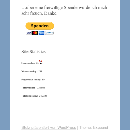
…über eine freiwillige Spende würde ich mich
sehr freuen, Danke.
Site Statistics
Users online:
0
Visitors today :
159
Page views today :
174
Total visitors :
134,555
Total page view:
241,330
Stolz präsentiert von WordPress
|
Theme: Expound