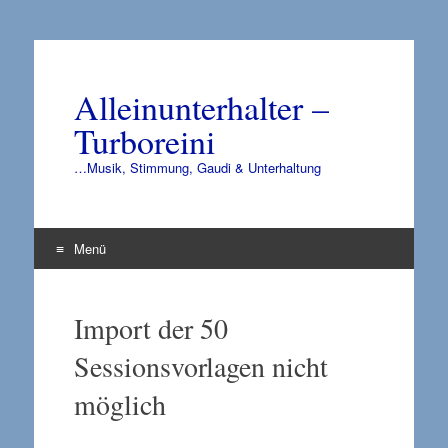
Alleinunterhalter –
Turboreini
…Musik, Stimmung, Gaudi & Unterhaltung
Menü
Zum
Inhalt
Import der 50
springen
Sessionsvorlagen nicht
möglich