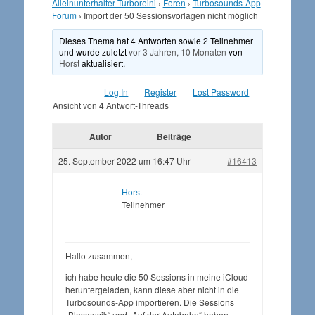
Alleinunterhalter Turboreini
›
Foren
›
Turbosounds-App
Forum
›
Import der 50 Sessionsvorlagen nicht möglich
Dieses Thema hat 4 Antworten sowie 2 Teilnehmer
und wurde zuletzt
vor 3 Jahren, 10 Monaten
von
Horst
aktualisiert.
Log In
Register
Lost Password
Ansicht von 4 Antwort-Threads
Autor
Beiträge
25. September 2022 um 16:47 Uhr
#16413
Horst
Teilnehmer
Hallo zusammen,
ich habe heute die 50 Sessions in meine iCloud
heruntergeladen, kann diese aber nicht in die
Turbosounds-App importieren. Die Sessions
„Blasmusik“ und „Auf der Autobahn“ haben