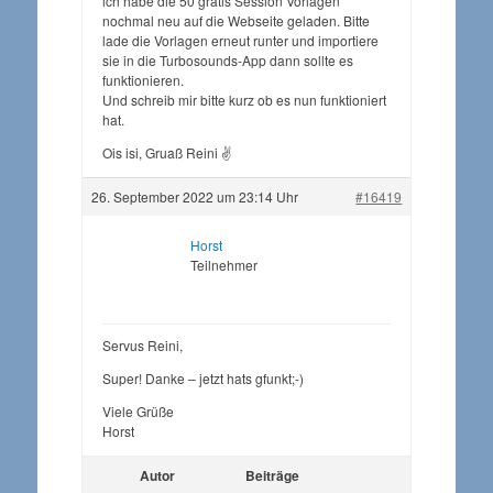
ich habe die 50 gratis Session Vorlagen
nochmal neu auf die Webseite geladen. Bitte
lade die Vorlagen erneut runter und importiere
sie in die Turbosounds-App dann sollte es
funktionieren.
Und schreib mir bitte kurz ob es nun funktioniert
hat.
Ois isi, Gruaß Reini ✌️
26. September 2022 um 23:14 Uhr
#16419
Horst
Teilnehmer
Servus Reini,
Super! Danke – jetzt hats gfunkt;-)
Viele Grüße
Horst
Autor
Beiträge