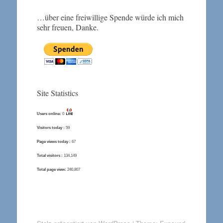
…über eine freiwillige Spende würde ich mich
sehr freuen, Danke.
Site Statistics
Users online:
0
Visitors today :
59
Page views today :
67
Total visitors :
134,149
Total page view:
240,807