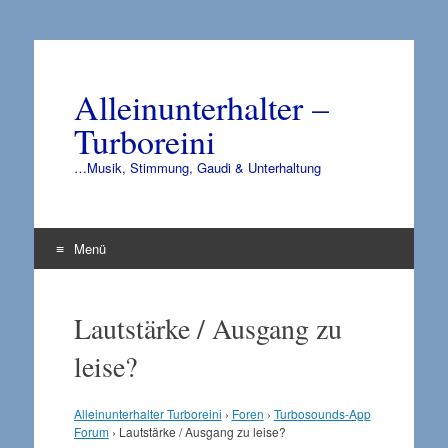
Alleinunterhalter –
Turboreini
…Musik, Stimmung, Gaudi & Unterhaltung
Menü
Zum
Inhalt
Lautstärke / Ausgang zu
springen
leise?
Alleinunterhalter Turboreini
›
Foren
›
Turbosounds-App
Forum
›
Lautstärke / Ausgang zu leise?