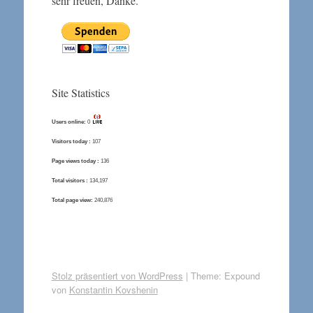
sehr freuen, Danke.
Site Statistics
Users online:
0
Visitors today :
107
Page views today :
136
Total visitors :
134,197
Total page view:
240,876
Stolz präsentiert von WordPress
|
Theme: Expound
von
Konstantin Kovshenin