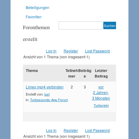
Beteiligungen
Favoriten
Forenthemen
erstellt
Log In
Register
Lost Password
Ansicht von 1 Thema (von insgesamt 1)
Thema
Teilneh
Beiträg
Letzter
mer
e
Beitrag
Limex mpr4 verbinden
2
3
vor
2 Jahren,
Erstellt von:
just
3 Monaten
in:
Turbosounds-App Forum
Turboreini
Log In
Register
Lost Password
Ansicht von 1 Thema (von insgesamt 1)