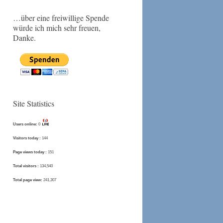
…über eine freiwillige Spende
würde ich mich sehr freuen,
Danke.
Site Statistics
Users online:
0
Visitors today :
144
Page views today :
151
Total visitors :
134,540
Total page view:
241,307