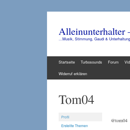
Alleinunterhalter 
…Musik, Stimmung, Gaudi & Unterhaltun
Zum
Startseite
Turbosounds
Forum
Vi
Inhalt
springen
Widerruf erklären
Tom04
Profil
@tom04
Erstellte Themen