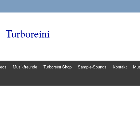
– Turboreini
g
deos
Musikfreunde
Turboreini Shop
Sample-Sounds
Kontakt
Mus