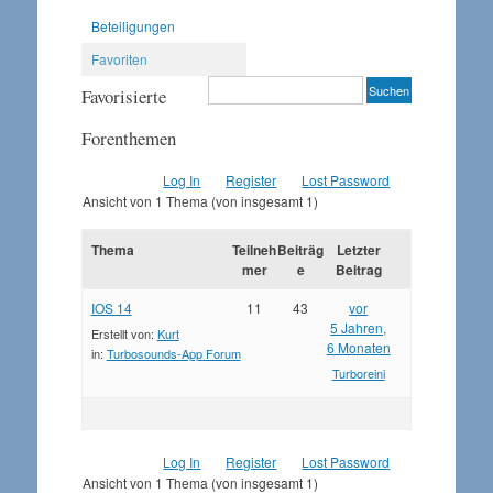
Beteiligungen
Favoriten
Favorisierte
Forenthemen
Log In
Register
Lost Password
Ansicht von 1 Thema (von insgesamt 1)
Thema
Teilneh
Beiträg
Letzter
mer
e
Beitrag
IOS 14
11
43
vor
5 Jahren,
Erstellt von:
Kurt
6 Monaten
in:
Turbosounds-App Forum
Turboreini
Log In
Register
Lost Password
Ansicht von 1 Thema (von insgesamt 1)