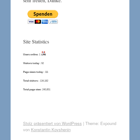
sehr freuen, Danke.
Site Statistics
Users online:
1
Visitors today :
92
Page views today :
111
Total visitors :
134,182
Total page view:
240,851
Stolz präsentiert von WordPress
|
Theme: Expound
von
Konstantin Kovshenin