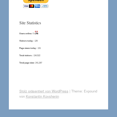
Site Statistics
Users online:
0
Visitors today :
126
Page views today :
131
Total visitors :
134,522
Total page view:
241,287
Stolz präsentiert von WordPress
|
Theme: Expound
von
Konstantin Kovshenin