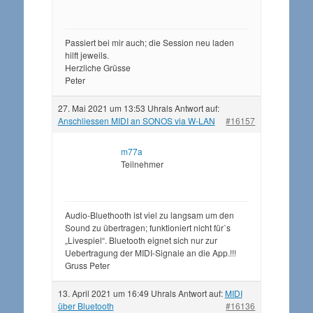
Passiert bei mir auch; die Session neu laden
hilft jeweils.
Herzliche Grüsse
Peter
27. Mai 2021 um 13:53 Uhr
als Antwort auf:
Anschliessen MIDI an SONOS via W-LAN
#16157
m77a
Teilnehmer
Audio-Bluethooth ist viel zu langsam um den
Sound zu übertragen; funktioniert nicht fürˋs
„Livespiel“. Bluetooth eignet sich nur zur
Uebertragung der MIDI-Signale an die App.!!!
Gruss Peter
13. April 2021 um 16:49 Uhr
als Antwort auf:
MIDI
über Bluetooth
#16136