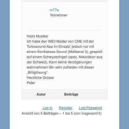
m77a
Teilnehmer
Hallo Musiker
Ich habe den WIDI Master von CME mit der
Turbosound-App im Einsatz; jedoch nur mit
einem Kontrabass-Sound (Midikanal 3), gespielt
auf einem Schwyzerörgeli (spez. Akkordeon aus
der Schweiz). Kann keine Verzögerungen
wahrnehmen! Bin sehr zufrieden mit dieser
„Billiglösung“.
Herzliche Grüsse
Peter
Autor
Beiträge
Log In
Register
Lost Password
Ansicht von 5 Beiträgen – 1 bis 5 (von insgesamt 5)