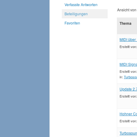
Verfasste Antworten
Ansicht von
Beteiligungen
Favoriten
Thema
MIDI über 
Erstellt von
MIDI Signa
Erstellt von
in:
Turboso
Update 2.
Erstellt von
Hohner Co
Erstellt von
Turbosoun