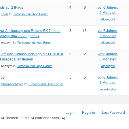
ds auf 2 IPads
4
6
vor 6 Jahren,
2 Monaten
:
Tonia
in:
Turbosounds-App Forum
Alpengold
ur Ansteurung des Roland BK-7m und
3
16
vor 6 Jahren,
ndsApp sowie Songbook+
2 Monaten
:
Anonym
in:
Turbosounds-App Forum
Alpengold
-7m und Turbosounds App mit FCB1010
2
2
vor 6 Jahren,
 Fusspedal ansteuern
3 Monaten
:
Anonym
in:
Turbosounds-App Forum
Alpengold
lden
5
5
vor 6 Jahren,
3 Monaten
:
Chiemseebayer
in:
Turbosounds-App Forum
peterhuaba
Log In
Register
Lost Password
 14 Themen – 1 bis 14 (von insgesamt 14)