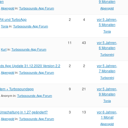
en
9 Monaten
:
Alpengold
in:
Turbosounds-App Forum
Alpengold
R4 und TurboApp
2
4
vor 5 Jahren,
5 Monaten
:
Tonia
in:
Turbosounds-App Forum
Tonia
11
43
vor 5 Jahren,
6 Monaten
:
Kurt
in:
Turbosounds-App Forum
Turboreini
ds App Update 31.12.2020 Version 2.2
2
2
vor 5 Jahren,
7 Monaten
:
Alpengold
in:
Turbosounds-App Forum
Turboreini
tem + Turbosoundapp
9
21
vor 5 Jahren,
9 Monaten
:
Anonym
in:
Turbosounds-App Forum
Tonia
Umschaltung in 1.27 geändert?
3
13
vor 6 Jahren,
1 Monat
:
Alpengold
in:
Turbosounds-App Forum
Alpengold