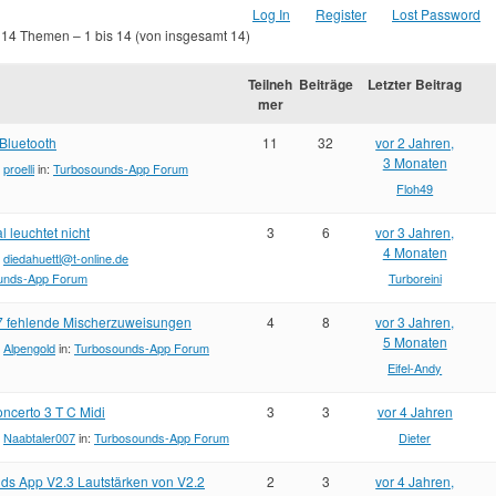
Log In
Register
Lost Password
 14 Themen – 1 bis 14 (von insgesamt 14)
Teilneh
Beiträge
Letzter Beitrag
mer
Bluetooth
11
32
vor 2 Jahren,
3 Monaten
:
proelli
in:
Turbosounds-App Forum
Floh49
l leuchtet nicht
3
6
vor 3 Jahren,
4 Monaten
:
diedahuettl@t-online.de
unds-App Forum
Turboreini
7 fehlende Mischerzuweisungen
4
8
vor 3 Jahren,
5 Monaten
:
Alpengold
in:
Turbosounds-App Forum
Eifel-Andy
ncerto 3 T C Midi
3
3
vor 4 Jahren
:
Naabtaler007
in:
Turbosounds-App Forum
Dieter
ds App V2.3 Lautstärken von V2.2
2
3
vor 4 Jahren,