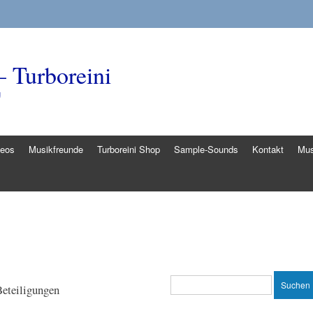
– Turboreini
g
deos
Musikfreunde
Turboreini Shop
Sample-Sounds
Kontakt
Mus
eteiligungen