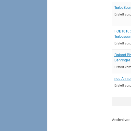
TurboSoun
Erstellt von
FCB1010 z
Turbosou
Erstellt von
Roland BK
Behringer
Erstellt von
neu Anme
Erstellt von
Ansicht von