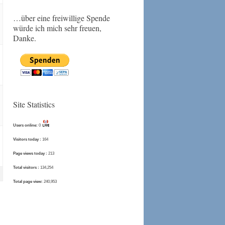
…über eine freiwillige Spende
würde ich mich sehr freuen,
Danke.
Site Statistics
Users online:
0
Visitors today :
164
Page views today :
213
Total visitors :
134,254
Total page view:
240,953