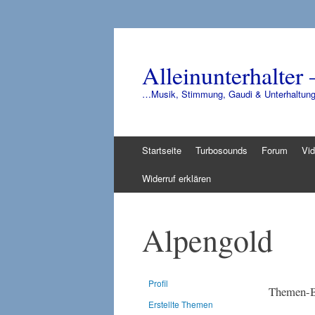
Alleinunterhalter 
…Musik, Stimmung, Gaudi & Unterhaltun
Zum
Startseite
Turbosounds
Forum
Vi
Inhalt
springen
Widerruf erklären
Alpengold
Profil
Themen-B
Erstellte Themen